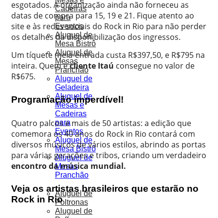
esgotados. A organização ainda não forneceu as
Cadeiras
datas de compra para 15, 19 e 21. Fique atento ao
para
site e às redes sociais do Rock in Rio para não perder
Eventos
Aluguel de
os detalhes da disponibilização dos ingressos.
Mesa Bistrô
Aluguel de
Um tíquete meia-entrada custa R$397,50, e R$795 na
Mesas
inteira. Quem é
cliente Itaú
consegue no valor de
Pranchão
R$675.
Aluguel de
Geladeira
Aluguel de
Programação imperdível!
Mesas e
Cadeiras
Quatro palcos e mais de 50 artistas: a edição que
para
Eventos
comemora os 40 anos do Rock in Rio contará com
Aluguel de
diversos músicos de vários estilos, abrindo as portas
Mesa Bistrô
para várias gerações e tribos, criando um verdadeiro
Aluguel de
encontro da música mundial.
Mesas
Pranchão
Veja os artistas brasileiros que estarão no
Aluguel de
Rock in Rio
Poltronas
Aluguel de