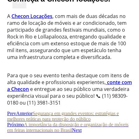
X
A
Checon Locações
, com mais de duas décadas no
ramo de locação de móveis e ar condicionado, tem
participado de grandes festivais mundiais, como o
Rock in Rio e Lollapalooza, entregando qualidade e
eficiência com um extenso estoque de mais de 100
mil itens, assegurando que um espetáculo tenha
uma infraestrutura completa e diversificada.
Para que o seu evento tenha destaque com itens de
alta qualidade e profissionais experientes,
conte com
a Checon
e entregue ao seu público uma verdadeira
experiência visual para o seu público! 📞 (11) 98309-
0180 ou (11) 3981-3151
Prev
Anterior
Segurança em grandes eventos: estratégias e
melhores práticas para proteção do público
Próximo
A importância da disposição e organização de móveis
em feiras internacionais no Brasil
Next