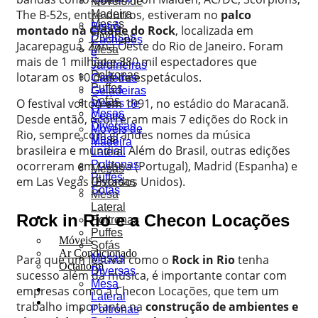
Móveis de
The B-52s, entre outros, estiveram no
palco
Madeira
Mesas
Bistrô
montado na Cidade do Rock
, localizada em
Diversas
Cachepôs
Jacarepaguá, Zona Oeste do Rio de Janeiro. Foram
Mesa
e
mais de 1 milhão e 380 mil espectadores que
Lateral
Jardineiras
Poltronas
lotaram os 10 dias de espetáculos.
Cadeiras
Puffes
Geladeiras
Sofás
O festival voltou em 1991, no estádio do Maracanã.
Mesas de
Mesas
Centro
Desde então, ocorreram mais 7 edições do Rock in
Diversas
Móveis de
Rio, sempre com grandes nomes da música
Mesa
Madeira
brasileira e mundial. Além do Brasil, outras edições
Lateral
ocorreram em Lisboa (Portugal), Madrid (Espanha) e
Poltronas
Mesas
Puffes
em Las Vegas (Estados Unidos).
Diversas
Sofás
Mesa
Lateral
Rock in Rio e a Checon Locações
Soluções
Poltronas
Puffes
Móveis
Sofás
Ar Condicionado
Para que um festival como o
Rock in Rio
tenha
Mesas
Octanorm
Diversas
sucesso além da música, é importante contar com
Mesa
empresas como a Checon Locações, que tem um
Portfólio
Lateral
Orçamentos
trabalho importante na
construção de ambientes e
Poltronas