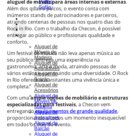
aluguel de móveis para áreas internas e externas
.
Puffes
Sofás
Além dos quatro palcos, o evento conta com
inúmeros stands de patrocinadores e parceiros,
Móveis
atraindo centenas de pessoas nos quatro dias do
Ar Condicionado
Rock in Rio. Com o trabalho da Checon, é possível
X
Octanorm
entregar ao público e profissionais qualidade e
Soluções
conforto.
Aluguel de
Móveis de
Um festival de música não leva apenas música ao
Madeira
seu público: entrega uma experiência na
Aluguel de
gastronomia, arte e moda, atraindo pessoas de
Aparadores
vários estilos e construindo uma diversidade. O Rock
Aluguel de
in Rio oferece aos visitantes uma vivência única e
Balcão
Aluguel de
completa.
Acessórios
Aluguel de
Com uma
ampla opções de mobiliário e estruturas
Móveis de
especializadas para festivais
, a Checon vem
Madeira
entregando
equipamentos de grande qualidade
,
Aluguel de
proporcionando a todos um momento inesquecível
Aparadores
Aluguel de
em todos os dias do evento.
Balcão
Aluguel de