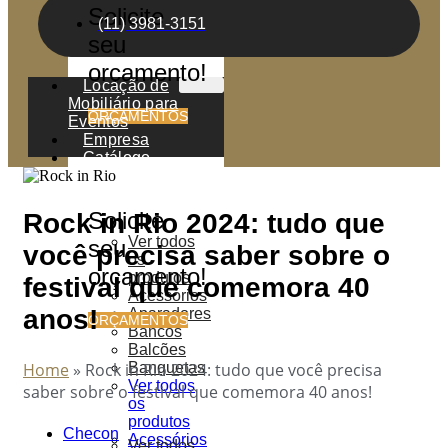
Solicite
(11) 3981-3151
seu
orçamento!
Locação de
Mobiliário para
ORÇAMENTOS
Eventos
Empresa
Catálogo
Solicite
Rock in Rio 2024: tudo que
Ver todos
seu
você precisa saber sobre o
os
orçamento!
produtos
festival que comemora 40
Acessórios
anos!
Aparadores
ORÇAMENTOS
Bancos
Balcões
Banquetas
Home
»
Rock in Rio 2024: tudo que você precisa
Ver todos
saber sobre o festival que comemora 40 anos!
os
produtos
Checon
Acessórios
Ver todos