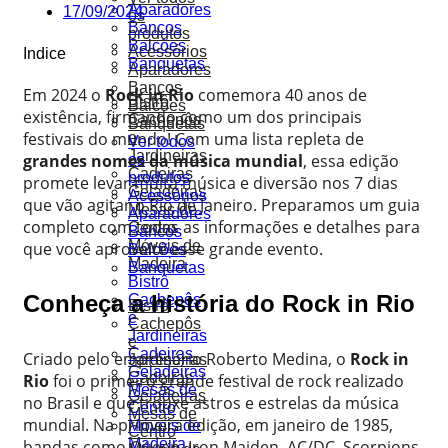
Aparadores
17/09/2024
os
Bancos
produtos
Balcões
Acessórios
Indice
Banquetas
Aparadores
Bancos
Em 2024 o
Rock in Rio
comemora 40 anos de
Bistrô
Balcões
existência, firmando como um dos principais
Cachepôs
Banquetas
festivais do mundo! Com uma lista repleta de
e
Ver todos
Jardineiras
grandes nomes da música mundial
, essa edição
os
Cadeiras
produtos
promete levar muita música e diversão nos 7 dias
Geladeiras
Acessórios
que vão agitar o Rio de Janeiro. Preparamos um guia
Mesas de
Aparadores
completo com todas as informações e detalhes para
Centro
Bancos
Móveis de
que você aproveite esse grande evento.
Balcões
Madeira
Banquetas
Bistrô
Conheça a história do Rock in Rio
Cachepôs
Bistrô
e
Cachepôs
Jardineiras
e
Cadeiras
Criado pelo empresário Roberto Medina, o
Rock in
Jardineiras
Geladeiras
Cadeiras
Rio
foi o primeiro grande festival de rock realizado
Mesas de
Geladeiras
no Brasil e que trouxe astros e estrelas da música
Centro
Mesas de
mundial. Na primeira edição, em janeiro de 1985,
Móveis de
Centro
Madeira
bandas como Queen, Iron Maiden, AC/DC, Scorpions,