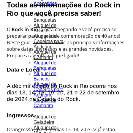
Todas as informações do Rock in
Acessórios
Rio que você precisa saber!
Aluguel de
Banquetas
Aluguel de
O
Rock in Rio
já está chegando e você precisa se
Bancos
preparar para a grande comemoração de 40 anos!
Aluguel de
Cadeiras para
Neste guia, apresentamos as principais informações
Auditório
sobre datas, ingressos e as grandes novidades.
Aluguel de
Prepare a agenda e fique ligado!
Camarim
Aluguel de
Banquetas
Data e Local
Aluguel de
Bancos
Aluguel de
A décima edição do Rock in Rio ocorre nos
Cadeiras para
dias 13, 14, 15, 19, 20, 21 e 22 de setembro
Auditório
de 2024 na Cidade do Rock.
Aluguel de
Camarim
Ingressos
Aluguel de
Geladeira
Aluguel de
Os ingressos para os dias 13, 14, 20 e 22 já estão
Mesas e