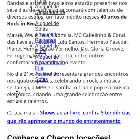
Puffs
Bandas e artistas brasileiros estarão presentes nos
Aluguel de
sete dias de festival, que contará com talentos de
Separador de
diversos estilos, um fato inédito nesses
40 anos de
Fila
Rock in Rio.
Aluguel de
Sofás
Matuê, Wiu e Teto, Ludmilla, MC Cabelinho & Coral
Aluguel de
Poltronas
das Favelas, NX Zero, Lulu Santos, Hermeto Pascoal,
Aluguel de
Planet Hemp, Barão Vermelho, Jão, Gloria Groove,
Puffs
Ferrugem, Ivete Sangalo, Iza, entre outros,
Aluguel de
confirmaram presença no evento.
Separador de
Fila
No dia 21, o festival apresentará grandes encontros
Aluguel de
Sofás
nos quatros palcos, celebrando o rock, a música
sertaneja, a MPB e o samba, o trap e pop e a música
Portfólio
eletrônica, criando uma grande celebração entre
Blog
estilos e talentos.
Orçamento
👉Leia mais –
Shows ao ar livre: confira 5 tendências
que irão aprimorar o mundo do entretenimento
Conheça a Checon locações!