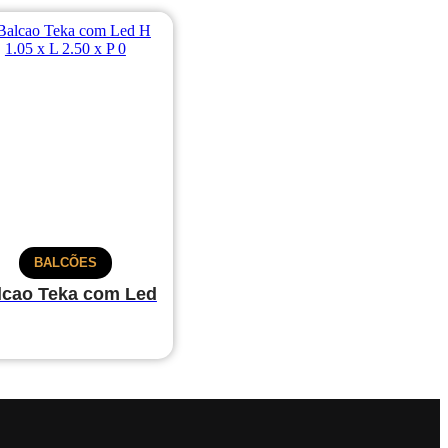
BALCÕES
lcao Teka com Led