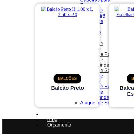
Eventos
Aluguel de
Mesa Bistrô
Aluguel de
Mesas
Pranchão
Aluguel de
Poltronas
Aluguel de Puffs
Aluguel de
Separador de Fila
Aluguel de Sofás
Aluguel de
BALCÕES
Poltronas
Aluguel de Puffs
Balcão Preto
Balca
Aluguel de
Es
Separador de Fila
Aluguel de Sofás
Portfólio
Blog
Orçamento