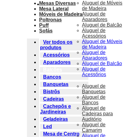
Aluguel de Móveis
Mesas Diversas
Orçamentos
de Madeira
Mesa Lateral
Aluguel de
Móveis de Madeira
Aparadores
Poltronas
Aluguel de Balcão
Puff
Aluguel de
Sofás
Acessórios
Aluguel de Móveis
Ver todos os
de Madeira
produtos
Aluguel de
Acessórios
Aparadores
Aparadores
Aluguel de Balcão
Aluguel de
Balcões
X
Acessórios
Bancos
Banquetas
Aluguel de
Banquetas
Bistrôs
Aluguel de
Cadeiras
Bancos
Cachepôs e
Aluguel de
Jardineiras
Cadeiras para
Auditório
Geladeiras
Aluguel de
Led
Camarim
Mesa de Centro
Aluguel de