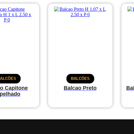
BALCÕES
BALCÕES
o Capitone
Balcao Preto
Ba
pelhado