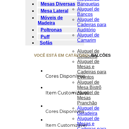
Banquetas
Mesas Diversas
Aluguel de
Mesa Lateral
Bancos
Móveis de
Aluguel de
Madeira
Cadeiras para
Auditório
Poltronas
Aluguel de
Puff
Camarim
Sofás
Aluguel de
VOCÊ ESTÁ EM CATÁLOGO:
BALCÕES
Geladeira
Aluguel de
Mesas e
Cadeiras para
Cores Disponíveis
Eventos
Aluguel de
Mesa Bistrô
Aluguel de
Item Customizável
Mesas
Pranchão
Aluguel de
Cores Disponíveis
Geladeira
Aluguel de
Mesas e
Item Customizável
Cadeiras para