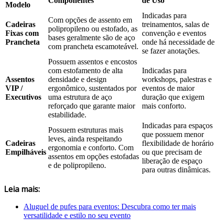
Componentes
de Uso
Modelo
Indicadas para
Com opções de assento em
Cadeiras
treinamentos, salas de
polipropileno ou estofado, as
Fixas com
convenção e eventos
bases geralmente são de aço
Prancheta
onde há necessidade de
com prancheta escamoteável.
se fazer anotações.
Possuem assentos e encostos
com estofamento de alta
Indicadas para
Assentos
densidade e design
workshops, palestras e
VIP /
ergonômico, sustentados por
eventos de maior
Executivos
uma estrutura de aço
duração que exigem
reforçado que garante maior
mais conforto.
estabilidade.
Indicadas para espaços
Possuem estruturas mais
que possuem menor
leves, ainda respeitando
Cadeiras
flexibilidade de horário
ergonomia e conforto. Com
Empilháveis
ou que precisam de
assentos em opções estofadas
liberação de espaço
e de polipropileno.
para outras dinâmicas.
Leia mais:
Aluguel de pufes para eventos: Descubra como ter mais
versatilidade e estilo no seu evento