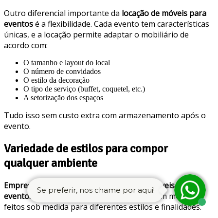
Outro diferencial importante da
locação de móveis para
eventos
é a flexibilidade. Cada evento tem características
únicas, e a locação permite adaptar o mobiliário de
acordo com:
O tamanho e layout do local
O número de convidados
O estilo da decoração
O tipo de serviço (buffet, coquetel, etc.)
A setorização dos espaços
Tudo isso sem custo extra com armazenamento após o
evento.
Variedade de estilos para compor
qualquer ambiente
Empresas especializadas em locação de móveis para
Se preferir, nos chame por aqui!
eventos
, oferecem um catálogo variado, com modelos
feitos sob medida para diferentes estilos e finalidades.