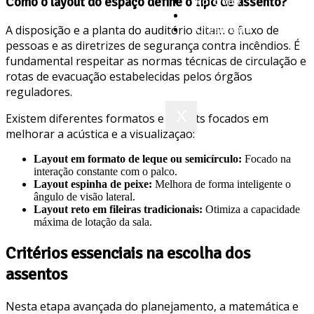
Como o layout do espaço define o tipo de assento?
Portfólio
Blog
Orçamento
A disposição e a planta do auditório ditam o fluxo de
pessoas e as diretrizes de segurança contra incêndios. É
fundamental respeitar as normas técnicas de circulação e
rotas de evacuação estabelecidas pelos órgãos
reguladores.
X
Existem diferentes formatos e layouts focados em
melhorar a acústica e a visualização:
Layout em formato de leque ou semicírculo:
Focado na
interação constante com o palco.
Layout espinha de peixe:
Melhora de forma inteligente o
ângulo de visão lateral.
Layout reto em fileiras tradicionais:
Otimiza a capacidade
máxima de lotação da sala.
Critérios essenciais na escolha dos
assentos
Nesta etapa avançada do planejamento, a matemática e