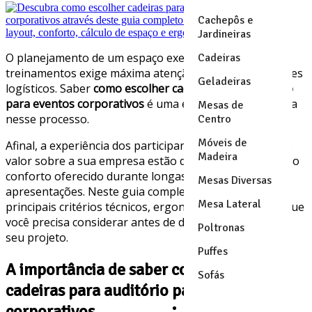
Cachepôs e
Jardineiras
O planejamento de um espaço executivo ou de
Cadeiras
treinamentos exige máxima atenção a múltiplos detalhes
Geladeiras
logísticos. Saber
como escolher cadeiras para auditório
para eventos corporativos
é uma etapa crítica e decisiva
Mesas de
nesse processo.
Centro
Móveis de
Afinal, a experiência dos participantes e a percepção de
Madeira
valor sobre a sua empresa estão diretamente ligadas ao
conforto oferecido durante longas horas de
Mesas Diversas
apresentações. Neste guia completo, explicaremos os
Mesa Lateral
principais critérios técnicos, ergonômicos e de layout que
você precisa considerar antes de definir o mobiliário do
Poltronas
seu projeto.
Puffes
A importância de saber como escolher
Sofás
cadeiras para auditório para eventos
corporativos
Móveis