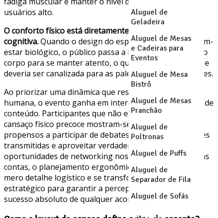
fadiga muscular e manter o nível de concentração dos
usuários alto.
Aluguel de
Geladeira
O conforto físico está diretamente ligado à capacidade
Aluguel de Mesas
cognitiva.
Quando o design do espaço negligencia o bem-
e Cadeiras para
estar biológico, o público passa a lutar contra o próprio
Eventos
corpo para se manter atento, o que drena a energia que
deveria ser canalizada para as palestras e apresentações.
Aluguel de Mesa
Bistrô
Ao priorizar uma dinâmica que respeite a fisiologia
Aluguel de Mesas
humana, o evento ganha em interatividade e absorção de
Pranchão
conteúdo. Participantes que não estão lidando com o
cansaço físico precoce mostram-se muito mais
Aluguel de
propensos a participar de debates, reter as informações
Poltronas
transmitidas e aproveitar verdadeiramente as
Aluguel de Puffs
oportunidades de networking nos intervalos. No fim das
contas, o planejamento ergonômico deixa de ser um
Aluguel de
mero detalhe logístico e se transforma em um pilar
Separador de Fila
estratégico para garantir a percepção positiva e o
Aluguel de Sofás
sucesso absoluto de qualquer acontecimento.