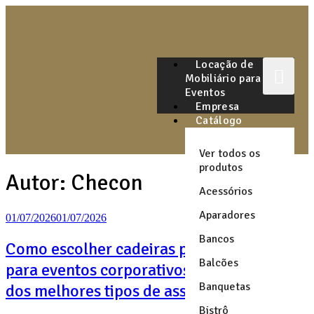
Locação de
Mobiliário para
Eventos
Empresa
Catálogo
Ver todos os
produtos
Autor:
Checon
Acessórios
Aparadores
01/07/2026
01/07/2026
Bancos
Como escolher cadeiras para auditório
Balcões
para eventos corporativos: comparativo
Banquetas
dos melhores tipos de assentos
Bistrô