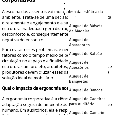
Ar Condicionado
Octanorm
A escolha dos assentos vai muito além da estética do
Soluções
ambiente. Trata-se de uma decisão estratégica que afeta
diretamente o engajamento e a saúde do público. Uma
Aluguel de Móveis
estrutura inadequada gera distrações físicas,
de Madeira
desconforto e, consequentemente, uma avaliação
negativa do encontro.
Aluguel de
Aparadores
Para evitar esses problemas, é necessário analisar
Aluguel de Balcão
fatores como o tempo médio de permanência, a
circulação no espaço e a finalidade principal do local. Ao
Aluguel de
estruturar um projeto, arquitetos, gestores de
facilities
e
Acessórios
produtores devem cruzar esses dados para encontrar a
Aluguel de
solução ideal de mobiliário.
Banquetas
Qual o impacto da ergonomia nos eventos?
Aluguel de Bancos
A ergonomia corporativa é a ciência que estuda a
Aluguel de Cadeiras
para Auditório
adaptação segura do ambiente às necessidades do corpo
humano. Em auditórios, ela é responsável por prevenir
Aluguel de Camarim