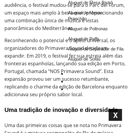
Aluguel de Mesa Bistrô
audiência, o festival mudou-se para o Parc del Fòrum,
um espaço mais amplo à beira-mar, proporcionando
Aluguel de Mesas
Pranchão
uma combinação única de música e vistas
panorâmicas do Mediterrâneo.
Aluguel de Poltronas
Aluguel de Puffs
Reconhecendo o potencial e o apelo universal, os
organizadores do Primavera Sound decidiram
Aluguel de Separador de Fila
expandir. Em 2019, o festival fez sua estreia além das
Aluguel de Sofás
fronteiras espanholas, lançando sua edição em Porto,
Portugal, chamada “NOS Primavera Sound”. Esta
Portfólio
expansão provou ser um sucesso retumbante,
Blog
replicando o charme da edição de Barcelona enquanto
Orçamento
adicionava seu próprio sabor local.
Uma tradição de inovação e diversidade
X
Uma das primeiras coisas que se nota no Primavera