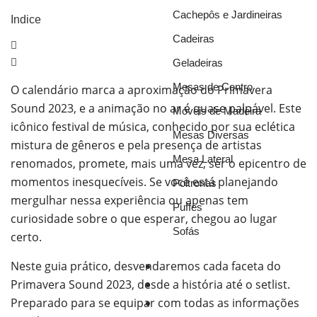
Cachepôs e Jardineiras
Indice
Cadeiras
Geladeiras
Mesas de Centro
O calendário marca a aproximação do Primavera
Sound 2023, e a animação no ar é quase palpável. Este
Móveis de Madeira
icônico festival de música, conhecido por sua eclética
Mesas Diversas
mistura de gêneros e pela presença de artistas
Mesa Lateral
renomados, promete, mais uma vez, ser o epicentro de
momentos inesquecíveis. Se você está planejando
Poltronas
mergulhar nessa experiência ou apenas tem
Puffes
curiosidade sobre o que esperar, chegou ao lugar
Sofás
certo.
Neste guia prático, desvendaremos cada faceta do
Móveis
Primavera Sound 2023, desde a história até o setlist.
Ar Condicionado
Preparado para se equipar com todas as informações
Octanorm