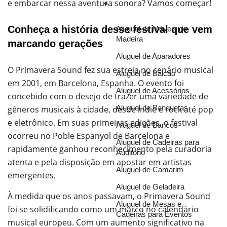
e embarcar nessa aventura sonora? Vamos começar!
Soluções
Conheça a história desse festival que vem
Aluguel de Móveis de
Madeira
marcando gerações
Aluguel de Aparadores
O Primavera Sound fez sua estreia no cenário musical
Aluguel de Balcão
em 2001, em Barcelona, Espanha. O evento foi
Aluguel de Acessórios
concebido com o desejo de trazer uma variedade de
Aluguel de Banquetas
gêneros musicais à cidade, desde indie e rock até pop
e eletrônico. Em suas primeiras edições, o festival
Aluguel de Bancos
ocorreu no Poble Espanyol de Barcelona e
Aluguel de Cadeiras para
rapidamente ganhou reconhecimento pela curadoria
Auditório
atenta e pela disposição em apostar em artistas
Aluguel de Camarim
emergentes.
Aluguel de Geladeira
À medida que os anos passavam, o Primavera Sound
Aluguel de Mesas e
foi se solidificando como um marco no calendário
Cadeiras para Eventos
musical europeu. Com um aumento significativo na