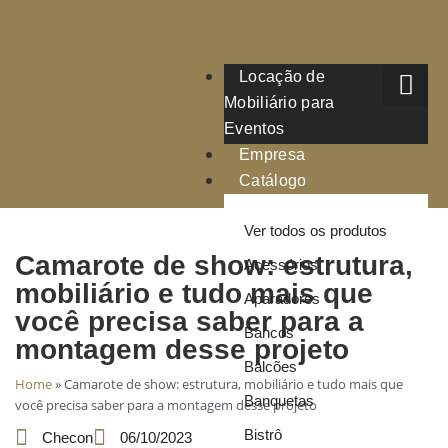
Locação de
Mobiliário para
Eventos
Empresa
Catálogo
Ver todos os produtos
Camarote de show: estrutura,
Acessórios
mobiliário e tudo mais que
Aparadores
você precisa saber para a
Bancos
montagem desse projeto
Balcões
Home
»
Camarote de show: estrutura, mobiliário e tudo mais que
Banquetas
você precisa saber para a montagem desse projeto
Bistrô
Checon
06/10/2023