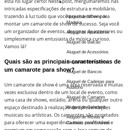
está no lugar certo! Neste post, mergulharemos nas
Soluções
intricadas especificações de estrutura e mobiliário,
trazendo à luz tudo que você precisa saber para
Aluguel de Móveis de
Madeira
montar um camarote de show de sucesso. Seja você
um organizador de eventos, designer de interiores ou
Aluguel de Aparadores
simplesmente um entusiasta da música curioso.
Aluguel de Balcão
Vamos lá?
Aluguel de Acessórios
Quais são as principais características de
Aluguel de Banquetas
um camarote para show?
Aluguel de Bancos
Aluguel de Cadeiras para
Um camarote de show é uma área reservada e muitas
Auditório
vezes exclusiva dentro de um local de evento, como
Aluguel de Camarim
uma casa de shows, estádio, arena ou qualquer outro
espaço destinado à realização de apresentações
Aluguel de Geladeira
musicais ou artísticas. Os camarotes são projetados
Aluguel de Mesas e
para oferecer uma experiência mais confortável e
Cadeiras para Eventos