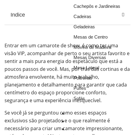
Cachepôs e Jardineiras
Indice
Cadeiras
Geladeiras
Mesas de Centro
Entrar em um camarote de show é como ter uma
Móveis de Madeira
visão VIP, acompanhar de perto o seu artista favorito e
Mesas Diversas
sentir a mais pura energia do espetáculo que está a
Mesa Lateral
poucos passos de você. Mas, por trás das cortinas e da
atmosfera envolvente, há muito trabalho,
Poltronas
planejamento e detalhamento para garantir que cada
Puffes
centímetro do espaço proporcione conforto,
Sofás
segurança e uma experiência inesquecível.
Se você já se perguntou como esses espaços
Móveis
exclusivos são projetados e o que realmente é
Ar Condicionado
necessário para criar um camarote impressionante,
Octanorm