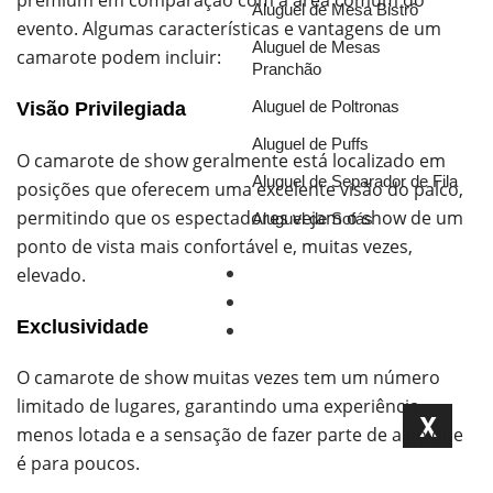
premium em comparação com a área comum do
Aluguel de Mesa Bistrô
evento. Algumas características e vantagens de um
Aluguel de Mesas
camarote podem incluir:
Pranchão
Aluguel de Poltronas
Visão Privilegiada
Aluguel de Puffs
O camarote de show geralmente está localizado em
Aluguel de Separador de Fila
posições que oferecem uma excelente visão do palco,
permitindo que os espectadores vejam o show de um
Aluguel de Sofás
ponto de vista mais confortável e, muitas vezes,
elevado.
Portfólio
Blog
Exclusividade
Orçamento
O camarote de show muitas vezes tem um número
limitado de lugares, garantindo uma experiência
X
menos lotada e a sensação de fazer parte de algo que
é para poucos.