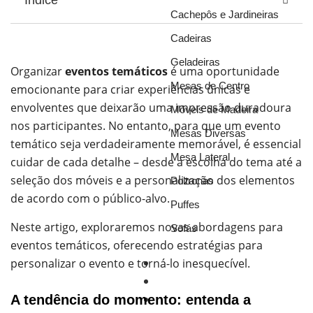
Indice
Cachepôs e Jardineiras
Cadeiras
Geladeiras
Organizar
eventos temáticos
é uma oportunidade
Mesas de Centro
emocionante para criar experiências únicas e
envolventes que deixarão uma impressão duradoura
Móveis de Madeira
nos participantes. No entanto, para que um evento
Mesas Diversas
temático seja verdadeiramente memorável, é essencial
Mesa Lateral
cuidar de cada detalhe – desde a escolha do tema até a
seleção dos móveis e a personalização dos elementos
Poltronas
de acordo com o público-alvo.
Puffes
Neste artigo, exploraremos novas abordagens para
Sofás
eventos temáticos, oferecendo estratégias para
personalizar o evento e torná-lo inesquecível.
Móveis
Ar Condicionado
A tendência do momento: entenda a
Octanorm