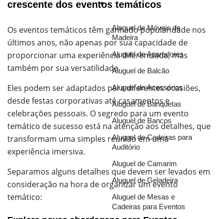
crescente dos eventos temáticos
Soluções
Aluguel de Móveis de
Os eventos temáticos têm ganhado popularidade nos
Madeira
últimos anos, não apenas por sua capacidade de
proporcionar uma experiência diferenciada, mas
Aluguel de Aparadores
também por sua versatilidade.
Aluguel de Balcão
Eles podem ser adaptados para diferentes ocasiões,
Aluguel de Acessórios
desde festas corporativas até casamentos e
Aluguel de Banquetas
celebrações pessoais. O segredo para um evento
Aluguel de Bancos
temático de sucesso está na atenção aos detalhes, que
Aluguel de Cadeiras para
transformam uma simples reunião em uma
Auditório
experiência imersiva.
Aluguel de Camarim
Separamos alguns detalhes que devem ser levados em
Aluguel de Geladeira
consideração na hora de organizar um evento
temático:
Aluguel de Mesas e
Cadeiras para Eventos