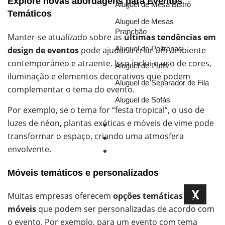
Explore novas abordagens para Eventos
Aluguel de Mesa Bistrô
Temáticos
Aluguel de Mesas
Pranchão
Manter-se atualizado sobre as
últimas tendências em
Aluguel de Poltronas
design de eventos
pode ajudar a criar um ambiente
contemporâneo e atraente. Isso inclui o uso de cores,
Aluguel de Puffs
iluminação e elementos decorativos que podem
Aluguel de Separador de Fila
complementar o tema do evento.
Aluguel de Sofás
Por exemplo, se o tema for “festa tropical”, o uso de
luzes de néon, plantas exóticas e móveis de vime pode
Portfólio
transformar o espaço, criando uma atmosfera
Blog
envolvente.
Orçamento
Móveis temáticos e personalizados
X
Muitas empresas oferecem
opções temáticas de
móveis
que podem ser personalizadas de acordo com
o evento. Por exemplo, para um evento com tema