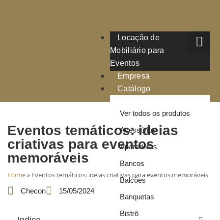
Locação de
Mobiliário para
Eventos
Empresa
Catálogo
Ver todos os produtos
Eventos temáticos: ideias
Acessórios
criativas para eventos
Aparadores
memoráveis
Bancos
Home
»
Eventos temáticos: ideias criativas para eventos memoráveis
Balcões
Checon
15/05/2024
Banquetas
Bistrô