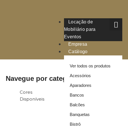
Locação de
Mobiliário para
Eventos
Empresa
Catálogo
Ver todos os produtos
Acessórios
Navegue por categoria
Aparadores
Ver todos os produtos
Cachepôs e Jardineiras
Mesa de Centro
Mesas Diversas
Mesa Lateral
Móveis de Madeira
Cores
Item
Bancos
Disponíveis
Customizável
Balcões
Banquetas
Bistrô