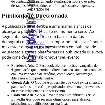
Puffs
de contatos, compartilhando atualizações sobre o evento,
Aluguel de
destaques de palestrantes e informações sobre ingressos.
Separador de
Fila
Publicidade Direcionada
Aluguel de
Sofás
A publicidade direcionada é uma maneira eficaz de
Aluguel de
Poltronas
alcançar o público-alvo certo no momento certo. Ao
Aluguel de
segmentar seus anúncios com base em dados
Puffs
demográficos, interesses e comportamentos, você pode
Aluguel de
maximizar o retorno do investimento em publicidade.
Separador de
Aqui estão algumas plataformas de publicidade que você
Fila
Aluguel de
pode considerar para promover seu evento:
Sofás
Facebook Ads
: O Facebook oferece opções avançadas de
Portfólio
segmentação que permitem direcionar seus anúncios com base
Blog
em uma variedade de critérios, como idade, localização,
Orçamento
interesses e comportamentos.
Google Ads
: O Google Ads permite que você exiba anúncios
para usuários que estão pesquisando ativamente por eventos
ou temas relacionados ao seu evento.
LinkedIn Ads
: Se o seu evento tiver um público B2B, o
LinkedIn Ads pode ser uma ótima opção para alcançar
profissionais qualificados em sua área.