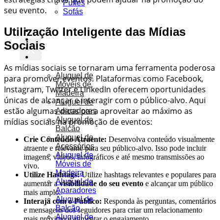
Puffes
seu evento.
Sofás
Utilização Inteligente das Mídias
Móveis
Ar Condicionado
Sociais
X
Octanorm
Soluções
As mídias sociais se tornaram uma ferramenta poderosa
Aluguel de
para promover eventos. Plataformas como Facebook,
Móveis de
Instagram, Twitter e LinkedIn oferecem oportunidades
Madeira
únicas de alcançar e interagir com o público-alvo. Aqui
Aluguel de
estão algumas dicas para aproveitar ao máximo as
Aparadores
Aluguel de
mídias sociais na promoção de eventos:
Balcão
Aluguel de
Crie Conteúdo Atraente:
Desenvolva conteúdo visualmente
Acessórios
atraente e relevante para seu público-alvo. Isso pode incluir
Aluguel de
imagens, vídeos, infográficos e até mesmo transmissões ao
Móveis de
vivo.
Madeira
Utilize Hashtags:
Utilize hashtags relevantes e populares para
Aluguel de
aumentar a
visibilidade do seu evento
e alcançar um público
Aparadores
mais amplo.
Aluguel de
Interaja com o Público:
Responda às perguntas, comentários
Balcão
e mensagens dos seguidores para criar um relacionamento
Aluguel de
mais próximo e aumentar o engajamento.