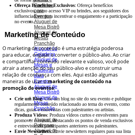
Cadeiras
Ofereça Benefícios Exclusivos
: Ofereça benefícios
para
exclusivos, como acesso VIP ou brindes, aos seguidores dos
Eventos
influenciadores para incentivar o engajamento e a participação
Aluguel de
no evento.
Mesa Bistrô
Aluguel de
Marketing de Conteúdo
Mesas
Pranchão
O marketing de conteúdo é uma estratégia poderosa
Aluguel de
Geladeira
para educar, engajar e converter o público-alvo. Ao criar
Aluguel de
e compartilhar conteúdo relevante e valioso, você pode
Mesas e
atrair a atenção do seu público-alvo e construir uma
Cadeiras
relação de confiança com eles. Aqui estão algumas
para
maneiras de usar o
marketing de conteúdo na
Eventos
Aluguel de
promoção de eventos
:
Mesa Bistrô
Aluguel de
Crie um Blog
: Crie um blog no site do seu evento e publique
Mesas
regularmente conteúdo relacionado ao tema do evento, como
Pranchão
dicas, guias e entrevistas com palestrantes ou artistas.
Produza Vídeos
: Produza vídeos curtos e envolventes para
Aluguel de
promover o evento, destacando os pontos de venda exclusivos
Poltronas
e entrevistando participantes anteriores ou palestrantes.
Aluguel de
Envie Newsletters
: Envie newsletters regulares para sua lista