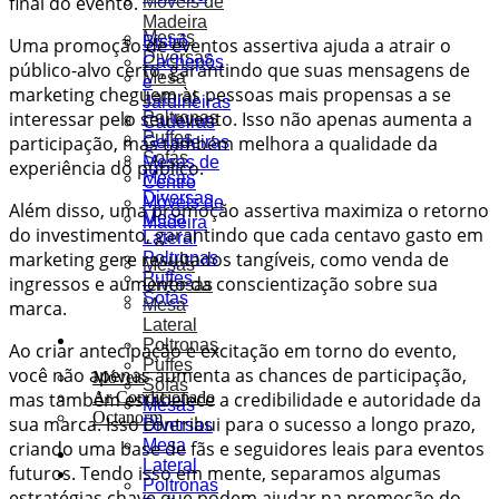
final do evento.
Móveis de
Madeira
Mesas
Bistrô
Uma promoção de eventos assertiva ajuda a atrair o
Diversas
Cachepôs
público-alvo certo, garantindo que suas mensagens de
Mesa
e
marketing cheguem às pessoas mais propensas a se
Lateral
Jardineiras
interessar pelo seu evento. Isso não apenas aumenta a
Poltronas
Cadeiras
Puffes
participação, mas também melhora a qualidade da
Geladeiras
Sofás
Mesas de
experiência do público.
Mesas
Centro
Diversas
Móveis de
Além disso, uma promoção assertiva maximiza o retorno
Mesa
Madeira
do investimento, garantindo que cada centavo gasto em
Lateral
marketing gere resultados tangíveis, como venda de
Poltronas
Mesas
Puffes
ingressos e aumento da conscientização sobre sua
Diversas
Sofás
Mesa
marca.
Lateral
Soluções
Poltronas
Ao criar antecipação e excitação em torno do evento,
Puffes
você não apenas aumenta as chances de participação,
Móveis
Sofás
mas também estabelece a credibilidade e autoridade da
Ar Condicionado
Mesas
Octanorm
sua marca. Isso contribui para o sucesso a longo prazo,
Diversas
Mesa
criando uma base de fãs e seguidores leais para eventos
Portfólio
Lateral
futuros. Tendo isso em mente, separamos algumas
Orçamentos
Poltronas
estratégias chave que podem ajudar na promoção do