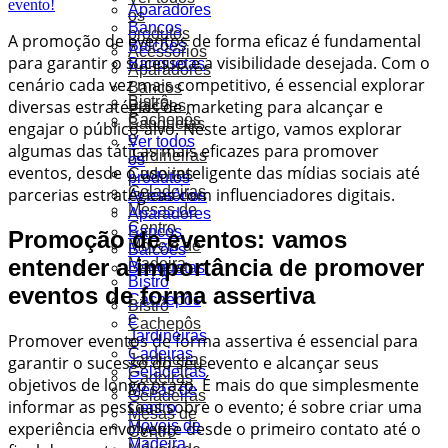
Aparadores
os
Bancos
produtos
A promoção de eventos de forma eficaz é fundamental
Balcões
Acessórios
para garantir o sucesso e a visibilidade desejada. Com o
Banquetas
Aparadores
cenário cada vez mais competitivo, é essencial explorar
Bancos
Bistrô
diversas estratégias de marketing para alcançar e
Balcões
Cachepôs
Banquetas
engajar o público-alvo. Neste artigo, vamos explorar
e
Ver todos
algumas das táticas mais eficazes para promover
Jardineiras
os
eventos, desde o uso inteligente das mídias sociais até
Cadeiras
produtos
Geladeiras
parcerias estratégicas com influenciadores digitais.
Acessórios
Mesas de
Aparadores
Centro
Bancos
Promoção de eventos: vamos
Móveis de
Balcões
entender a importância de promover
Madeira
Banquetas
Bistrô
eventos de forma assertiva
Cachepôs
Bistrô
e
Cachepôs
Jardineiras
Promover eventos de forma assertiva é essencial para
e
Cadeiras
Jardineiras
garantir o sucesso do seu evento e alcançar seus
Geladeiras
Cadeiras
objetivos de longo prazo. É mais do que simplesmente
Mesas de
Geladeiras
informar as pessoas sobre o evento; é sobre criar uma
Centro
Mesas de
Móveis de
experiência envolvente desde o primeiro contato até o
Centro
Madeira