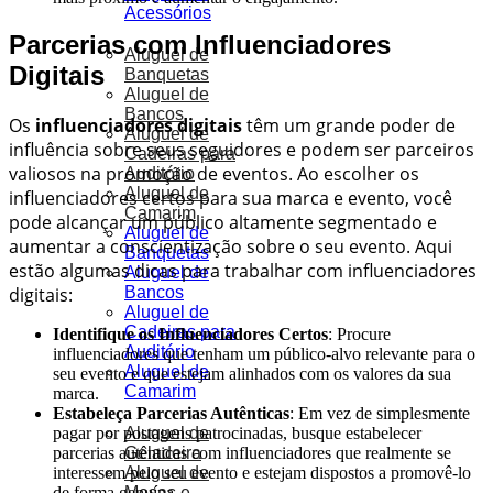
Acessórios
Parcerias com Influenciadores
Aluguel de
Digitais
Banquetas
Aluguel de
Bancos
Os
influenciadores digitais
têm um grande poder de
Aluguel de
influência sobre seus seguidores e podem ser parceiros
Cadeiras para
valiosos na promoção de eventos. Ao escolher os
Auditório
Aluguel de
influenciadores certos para sua marca e evento, você
Camarim
pode alcançar um público altamente segmentado e
Aluguel de
aumentar a conscientização sobre o seu evento. Aqui
Banquetas
estão algumas dicas para trabalhar com influenciadores
Aluguel de
Bancos
digitais:
Aluguel de
Cadeiras para
Identifique os Influenciadores Certos
: Procure
Auditório
influenciadores que tenham um público-alvo relevante para o
Aluguel de
seu evento e que estejam alinhados com os valores da sua
Camarim
marca.
Estabeleça Parcerias Autênticas
: Em vez de simplesmente
Aluguel de
pagar por postagens patrocinadas, busque estabelecer
Geladeira
parcerias autênticas com influenciadores que realmente se
Aluguel de
interessem pelo seu evento e estejam dispostos a promovê-lo
Mesas e
de forma genuína.