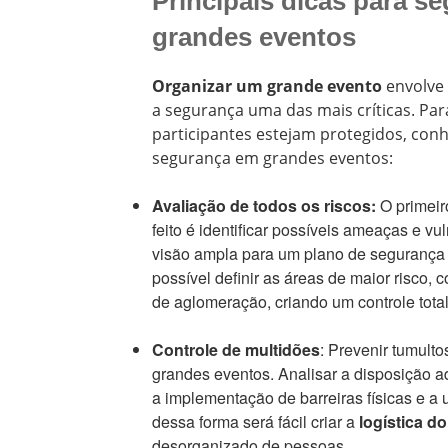
Principais dicas para s
grandes eventos
Organizar um grande evento
envolve 
a segurança uma das mais críticas. Par
participantes estejam protegidos, con
segurança em grandes eventos:
Avaliação de todos os riscos:
O primeir
feito é identificar possíveis ameaças e v
visão ampla para um plano de segurança ef
possível definir as áreas de maior risco,
de aglomeração, criando um controle total
Controle de multidões
: Prevenir tumult
grandes eventos. Analisar a disposição 
a implementação de barreiras físicas e a u
dessa forma será fácil criar a
logística d
desorganizado de pessoas.