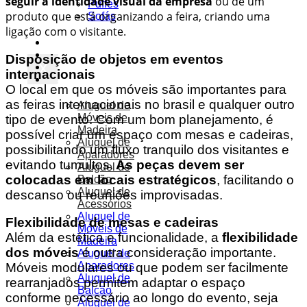
seguir a identidade visual da empresa
ou de um
Puffes
produto que está organizando a feira, criando uma
Sofás
ligação com o visitante.
Móveis
Ar Condicionado
Disposição de objetos em eventos
X
Octanorm
internacionais
Soluções
O local em que os móveis são importantes para
as feiras internacionais no brasil e qualquer outro
Aluguel de
Móveis de
tipo de evento. Com um bom planejamento, é
Madeira
possível criar um espaço com mesas e cadeiras,
Aluguel de
possibilitando um fluxo tranquilo dos visitantes e
Aparadores
evitando tumultos.
As peças devem ser
Aluguel de
colocadas em locais estratégicos
, facilitando o
Balcão
Aluguel de
descanso ou reuniões improvisadas.
Acessórios
Aluguel de
Flexibilidade de mesas e cadeiras
Móveis de
Além da estética e funcionalidade, a
flexibilidade
Madeira
dos móveis
é outra consideração importante.
Aluguel de
Aparadores
Móveis modulares ou que podem ser facilmente
Aluguel de
rearranjados permitem adaptar o espaço
Balcão
conforme necessário ao longo do evento, seja
Aluguel de