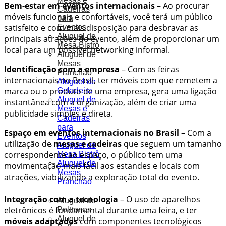
Bem-estar em eventos internacionais
– Ao procurar
Cadeiras
móveis funcionais e confortáveis, você terá um público
para
satisfeito e com mais disposição para desbravar as
Eventos
Aluguel de
principais atrações do evento, além de proporcionar um
Mesa Bistrô
local para um possível networking informal.
Aluguel de
Mesas
Identificação com a empresa
– Com as feiras
Pranchão
internacionais no Brasil, ter móveis com que remetem a
Aluguel de
marca ou o produto de uma empresa, gera uma ligação
Geladeira
Aluguel de
instantânea com a organização, além de criar uma
Mesas e
publicidade simples e direta.
Cadeiras
para
Espaço em eventos internacionais no Brasil
– Com a
Eventos
utilização de
mesas e cadeiras
que seguem um tamanho
Aluguel de
correspondente ao espaço, o público tem uma
Mesa Bistrô
Aluguel de
movimentação mais fácil aos estandes e locais com
Mesas
atrações, viabilizando a exploração total do evento.
Pranchão
Integração com a tecnologia
– O uso de aparelhos
Aluguel de
eletrônicos é fundamental durante uma feira, e ter
Poltronas
Aluguel de
móveis adaptados
com componentes tecnológicos