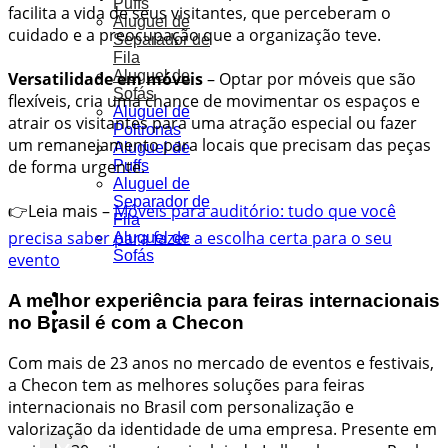
Puffs
facilita a vida de seus visitantes, que perceberam o
Aluguel de
cuidado e a preocupação que a organização teve.
Separador de
Fila
Aluguel de
Versatilidade em móveis
– Optar por móveis que são
Sofás
flexíveis, cria uma chance de movimentar os espaços e
Aluguel de
atrair os visitantes para uma atração especial ou fazer
Poltronas
um remanejamento para locais que precisam das peças
Aluguel de
de forma urgente.
Puffs
Aluguel de
Separador de
👉Leia mais –
Móveis para auditório: tudo que você
Fila
precisa saber para fazer a escolha certa para o seu
Aluguel de
Sofás
evento
Portfólio
A melhor experiência para
feiras internacionais
Blog
no Brasil é com a Checon
Orçamento
Com mais de 23 anos no mercado de eventos e festivais,
a Checon tem as melhores soluções para feiras
internacionais no Brasil com personalização e
valorização da identidade de uma empresa. Presente em