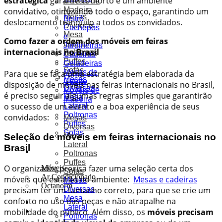
estratégica
garante conforto e um ambiente
Móveis de
Madeira
convidativo, otimizando todo o espaço, garantindo um
Mesas
Bistrô
deslocamento tranquilo a todos os convidados.
Diversas
Cachepôs
Mesa
e
Como fazer a ordem dos móveis em feiras
Lateral
Jardineiras
internacionais no Brasil
Poltronas
Cadeiras
Puffes
Geladeiras
Sofás
Mesas de
Para que se faça uma estratégia bem elaborada da
Mesas
Centro
disposição de móveis nas feiras internacionais no Brasil,
Diversas
Móveis de
é preciso seguir algumas regras simples que garantirão
Mesa
Madeira
o sucesso de um evento e a boa experiência de seus
Lateral
Poltronas
convidados:
Mesas
Puffes
Diversas
Sofás
Mesa
Seleção de móveis em feiras internacionais no
Lateral
Brasil
Soluções
Poltronas
Puffes
O organizador precisa fazer uma seleção certa dos
Móveis
Sofás
Ar Condicionado
móveis que estarão no ambiente:
Mesas e cadeiras
Mesas
Octanorm
Diversas
precisam ter um tamanho correto, para que se crie um
Mesa
conforto no uso das peças e não atrapalhe na
Portfólio
Lateral
Orçamentos
mobilidade do público. Além disso, os
móveis precisam
Poltronas