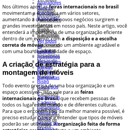
Aparadores
os
Nos últimos anos, as
feiras internacionais no brasil
Bancos
produtos
movimentam a economia em vários setores,
Balcões
Acessórios
Banquetas
aumentando a chance de novos negócios surgirem e
Aparadores
grandes investimentos em nosso país. Neste artigo, você
Bancos
Bistrô
Balcões
entenderá a importância de uma organização eficiente
Cachepôs
Banquetas
dentro de um evento, com
a disposição e a escolha
e
Ver todos
correta de móveis
, criando um ambiente agradável e
Jardineiras
os
Cadeiras
com uma boa disponibilidade de espaço.
produtos
Geladeiras
Acessórios
Mesas de
Aparadores
A criação de estratégia para a
Centro
Bancos
montagem de móveis
Móveis de
Balcões
Madeira
Banquetas
Bistrô
Todo evento precisa de uma boa organização e um
Cachepôs
Bistrô
espaço acessível – isso vale para as
feiras
e
Cachepôs
Jardineiras
internacionais no Brasil
, que recebem pessoas de
e
Cadeiras
todos os lugares do mundo e de diferentes culturas.
Jardineiras
Geladeiras
Cadeiras
Para que o encontro saia da melhor maneira possível, é
Mesas de
Geladeiras
preciso estudar o local e entender que tipos de móveis
Centro
Mesas de
poderão ser utilizados. A
organização feita de forma
Móveis de
Centro
Madeira