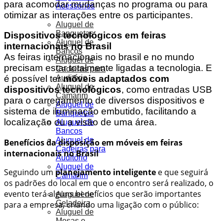
para acomodar mudanças no programa ou para
Acessórios
otimizar as interações entre os participantes.
Aluguel de
Banquetas
Dispositivos tecnológicos em
feiras
Aluguel de
internacionais no Brasil
Bancos
As feiras internacionais no brasil e no mundo
Aluguel de
precisam estar totalmente ligadas a tecnologia. E
Cadeiras para
Auditório
é possível ter
móveis adaptados com
Aluguel de
dispositivos tecnológicos
, como entradas USB
Camarim
para o carregamento de diversos dispositivos e
Aluguel de
sistema de iluminação embutido, facilitando a
Banquetas
localização ou a visão de uma área.
Aluguel de
Bancos
Aluguel de
Benefícios da disposição em móveis em feiras
Cadeiras para
internacionais no Brasil
Auditório
Aluguel de
Seguindo um
planejamento inteligente
e que seguirá
Camarim
os padrões do local em que o encontro será realizado, o
evento terá alguns benefícios que serão importantes
Aluguel de
Geladeira
para a empresa, criando uma ligação com o público:
Aluguel de
Mesas e