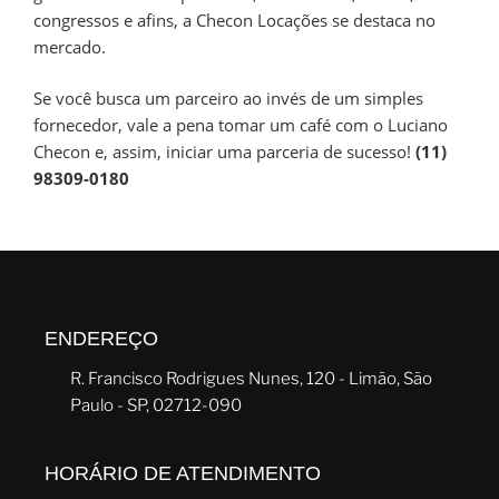
congressos e afins, a Checon Locações se destaca no
mercado.
Se você busca um parceiro ao invés de um simples
fornecedor, vale a pena tomar um café com o Luciano
Checon e, assim, iniciar uma parceria de sucesso!
(11)
98309-0180
ENDEREÇO
R. Francisco Rodrigues Nunes, 120 - Limão, São
Paulo - SP, 02712-090
HORÁRIO DE ATENDIMENTO