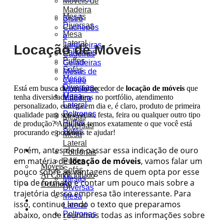
Móveis de
Madeira
Mesas
Bistrô
Diversas
Cachepôs
Mesa
e
Lateral
Jardineiras
Locação de Móveis
Poltronas
Cadeiras
Puffes
Geladeiras
Sofás
Mesas de
Mesas
Centro
Diversas
Está em busca de um fornecedor de
locação de móveis
que
Móveis de
Mesa
tenha diversidade de itens no portfólio, atendimento
Madeira
Lateral
personalizado, entrega em dia e, é claro, produto de primeira
Poltronas
qualidade para seu evento, festa, feira ou qualquer outro tipo
Mesas
Puffes
de produção? Aqui nós temos exatamente o que você está
Diversas
Sofás
procurando e podemos te ajudar!
Mesa
Lateral
Porém, antes de te passar essa indicação de ouro
Soluções
Poltronas
em matéria de
locação de móveis
, vamos falar um
Puffes
Móveis
Sofás
pouco sobre as vantagens de quem opta por esse
Ar Condicionado
Mesas
tipo de formato e contar um pouco mais sobre a
Octanorm
Diversas
trajetória dessa empresa tão interessante. Para
Mesa
Portfólio
isso, continue lendo o texto que preparamos
Lateral
Orçamentos
abaixo, onde reunimos todas as informações sobre
Poltronas