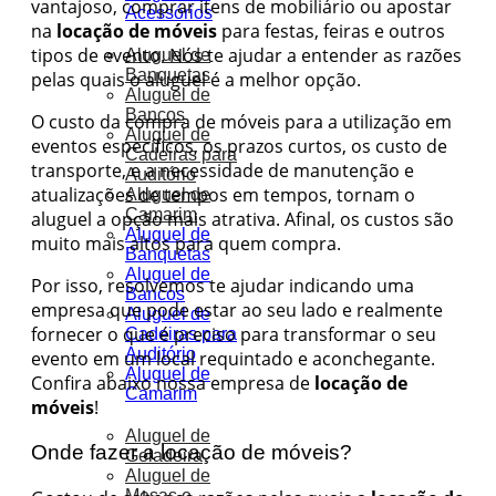
vantajoso, comprar itens de mobiliário ou apostar
Acessórios
na
locação de móveis
para festas, feiras e outros
tipos de evento. Nós te ajudar a entender as razões
Aluguel de
Banquetas
pelas quais o aluguel é a melhor opção.
Aluguel de
Bancos
O custo da compra de móveis para a utilização em
Aluguel de
eventos específicos, os prazos curtos, os custo de
Cadeiras para
transporte, e a necessidade de manutenção e
Auditório
atualizações de tempos em tempos, tornam o
Aluguel de
Camarim
aluguel a opção mais atrativa. Afinal, os custos são
Aluguel de
muito mais altos para quem compra.
Banquetas
Aluguel de
Por isso, resolvemos te ajudar indicando uma
Bancos
empresa que pode estar ao seu lado e realmente
Aluguel de
fornecer o que é preciso para transformar o seu
Cadeiras para
Auditório
evento em um local requintado e aconchegante.
Aluguel de
Confira abaixo nossa empresa de
locação de
Camarim
móveis
!
Aluguel de
Onde fazer a locação de móveis?
Geladeira
Aluguel de
Mesas e