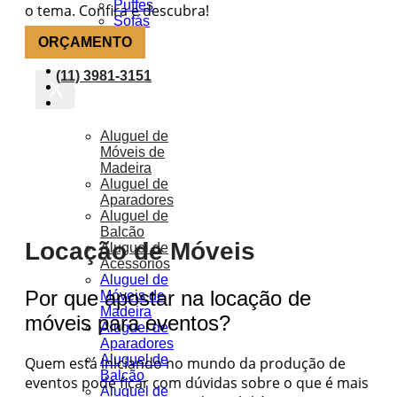
Puffes
o tema. Confira e descubra!
Sofás
ORÇAMENTO
Móveis
Ar Condicionado
(11) 3981-3151
X
Octanorm
Soluções
Aluguel de
Móveis de
Madeira
Aluguel de
Aparadores
Aluguel de
Balcão
Locação de Móveis
Aluguel de
Acessórios
Aluguel de
Por que apostar na locação de
Móveis de
Madeira
móveis para eventos?
Aluguel de
Aparadores
Aluguel de
Quem está iniciando no mundo da produção de
Balcão
eventos pode ficar com dúvidas sobre o que é mais
Aluguel de