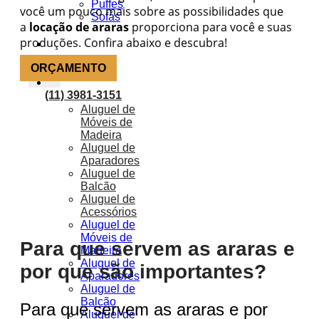
Puffes
você um pouco mais sobre as possibilidades que
Sofás
a
locação de araras
proporciona para você e suas
produções. Confira abaixo e descubra!
Móveis
Ar Condicionado
ORÇAMENTO
X
Octanorm
Soluções
(11) 3981-3151
Aluguel de
Móveis de
Madeira
Aluguel de
Aparadores
Aluguel de
Balcão
Aluguel de
Acessórios
Aluguel de
Móveis de
Para que servem as araras e
Madeira
Aluguel de
por que são importantes?
Aparadores
Aluguel de
Balcão
Para que servem as araras e por
Aluguel de