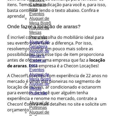
itens. Temos uma indicação para você e, para isso,
Cadeiras
para
basta continuar lendo o texto abaixo. Confira e
Eventos
aprenda!
Aluguel de
Mesa Bistrô
Onde fazer a locação de araras?
Aluguel de
Mesas
É incrível como a escolha do mobiliário ideal para
Pranchão
Aluguel de
seu evento pode fazer a diferença. Por isso,
Geladeira
resolvemos contar um pouco mais sobre as
Aluguel de
possibilidades que esse tipo de item proporciona
Mesas e
antes de oferecer uma empresa que faz a
locação
Cadeiras
de araras
. Essa empresa é a Checon Locações!
para
Eventos
Aluguel de
A Checon Locações, com experiência de 22 anos no
Mesa Bistrô
mercado é umas das pioneiras no segmento de
Aluguel de
locação de móveis, ar condicionado e octanorm
Mesas
para eventos. Se você quer alguém tenha
Pranchão
experiência e renome no mercado, contrate a
Aluguel de
Checon! Confira mais detalhes no site e solicite um
Poltronas
orçamento.
Aluguel de