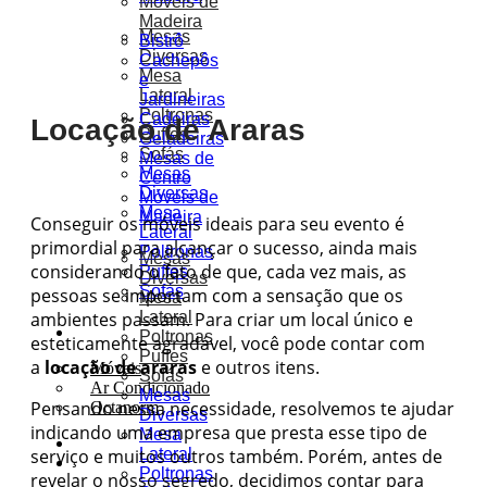
Móveis de
Madeira
Mesas
Bistrô
Diversas
Cachepôs
Mesa
e
Lateral
Jardineiras
Poltronas
Cadeiras
Locação de Araras
Puffes
Geladeiras
Sofás
Mesas de
Mesas
Centro
Diversas
Móveis de
Mesa
Madeira
Conseguir os móveis ideais para seu evento é
Lateral
primordial para alcançar o sucesso, ainda mais
Poltronas
Mesas
considerando o fato de que, cada vez mais, as
Puffes
Diversas
Sofás
pessoas se importam com a sensação que os
Mesa
ambientes passam. Para criar um local único e
Lateral
Soluções
Poltronas
esteticamente agradável, você pode contar com
Puffes
a
locação de araras
e outros itens.
Móveis
Sofás
Ar Condicionado
Mesas
Pensando nessa necessidade, resolvemos te ajudar
Octanorm
Diversas
indicando uma empresa que presta esse tipo de
Mesa
Portfólio
serviço e muitos outros também. Porém, antes de
Lateral
Orçamentos
Poltronas
revelar o nosso segredo, decidimos contar para