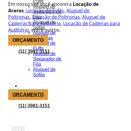
Puffs
Em nosso site você encontra
Locação de
Aluguel de
Araras
,
Locação de Sofás
,
Aluguel de
Separador de
Poltronas
,
Locação de Poltronas
,
Aluguel de
Fila
Aluguel de
Cadeiras para Auditório
,
Locação de Cadeiras para
Sofás
Auditório
, entre outros.
Aluguel de
Poltronas
ORÇAMENTO
Aluguel de
Puffs
(11) 3981-3151
Aluguel de
Separador de
Fila
Aluguel de
Sofás
Portfólio
Blog
ORÇAMENTO
Orçamento
(11) 3981-3151