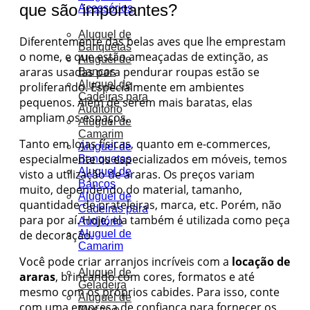
que são importantes?
Acessórios
Aluguel de
Diferentemente das belas aves que lhe emprestam
Banquetas
o nome, e que estão ameaçadas de extinção, as
Aluguel de
araras usadas para pendurar roupas estão se
Bancos
Aluguel de
proliferando. Especialmente em ambientes
Cadeiras para
pequenos. Além de serem mais baratas, elas
Auditório
ampliam os espaços.
Aluguel de
Camarim
Tanto em lojas físicas, quanto em e-commerces,
Aluguel de
especialmente os especializados em móveis, temos
Banquetas
Aluguel de
visto a utilização de araras. Os preços variam
Bancos
muito, dependendo do material, tamanho,
Aluguel de
quantidade de prateleiras, marca, etc. Porém, não
Cadeiras para
para por aí. Hoje, ela também é utilizada como peça
Auditório
Aluguel de
de decoração.
Camarim
Você pode criar arranjos incríveis com a
locação de
Aluguel de
araras
, brincando com cores, formatos e até
Geladeira
mesmo com os próprios cabides. Para isso, conte
Aluguel de
com uma empresa de confiança para fornecer os
Mesas e