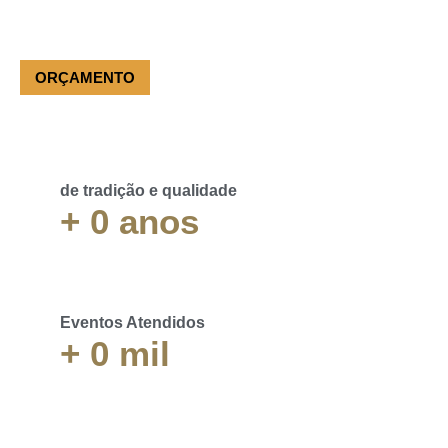
busca de locação de ar condicionado SP com modelos
variados.
(11) 3981-3151
ORÇAMENTO
de tradição e qualidade
+
0
anos
Eventos Atendidos
+
0
mil