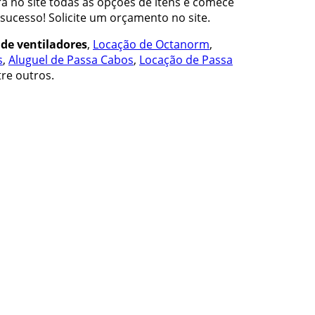
ra no site todas as opções de itens e comece
ucesso! Solicite um orçamento no site.
 de ventiladores
,
Locação de Octanorm
,
s
,
Aluguel de Passa Cabos
,
Locação de Passa
tre outros.