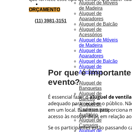
Aluguel de Móveis
Orçamentos
de Madeira
ORÇAMENTO
Aluguel de
Aparadores
(11) 3981-3151
Aluguel de Balcão
Aluguel de
Acessórios
Aluguel de Móveis
de Madeira
Aluguel de
Aparadores
Aluguel de Balcão
Aluguel de
X
Por que é importante
Acessórios
evento?
Aluguel de
Banquetas
Aluguel de
É essencial fazer o
aluguel de ventil
Bancos
adequado para receber o público. Não
Aluguel de
em um local. Esse item proporciona m
Cadeiras para
Auditório
acesso às nossas dicas em relação a
Aluguel de
Camarim
Se os participantes estão passando ca
Aluguel de