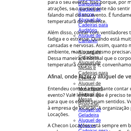
para o seu evento. Isso porque, por 
Banquetas
atrações, se o participante não senti
Aluguel de
falando mal do seu evento. É fundam
Bancos
Aluguel de
temperatura do ambiente.
Cadeiras para
Auditório
Além disso, contar com ventiladores
Aluguel de
fadiga e o estresse. Quando está muit
Camarim
cansadas e nervosas. Assim, quanto m
ambiente, mais o organismo precisará
Aluguel de
Geladeira
Dessa maneira, é normal que o corpo
Aluguel de
temperatura corporal e, convenhamos
Mesas e
Cadeiras para
Afinal, onde fazer o aluguel de v
Eventos
Aluguel de
Entendeu como é importante contar
Mesa Bistrô
Aluguel de
evento? Vale lembrar que é preciso t
Mesas
para que os efeitos sejam sentidos. 
Pranchão
à empresa de locação. A organização
Aluguel de
Locações.
Geladeira
Aluguel de
A Checon Locações está sempre em bu
Mesas e
Cadeiras para