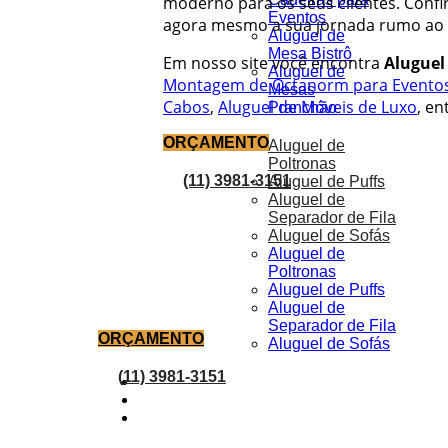
moderno para os seus clientes. Confi
Eventos
agora mesmo a sua jornada rumo ao s
Aluguel de
Mesa Bistrô
Em nosso site você encontra
Aluguel
Aluguel de
Montagem de Octanorm para Evento
Mesas
Cabos
,
Aluguel de Móveis de Luxo
, en
Pranchão
ORÇAMENTO
Aluguel de
Poltronas
(11) 3981-3151
Aluguel de Puffs
Aluguel de
Separador de Fila
Aluguel de Sofás
Aluguel de
Poltronas
Aluguel de Puffs
Aluguel de
Separador de Fila
ORÇAMENTO
Aluguel de Sofás
(11) 3981-3151
Portfólio
Blog
Orçamento