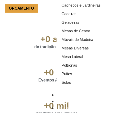
Cachepôs e Jardineiras
(11) 3981-3151
ORÇAMENTO
Cadeiras
Geladeiras
Mesas de Centro
+
0
 anos
Móveis de Madeira
de tradição e qualidade
Mesas Diversas
Mesa Lateral
Poltronas
+
0
 mil
Puffes
Eventos Atendidos
Sofás
Móveis
Ar Condicionado
+
0
 mil
Octanorm