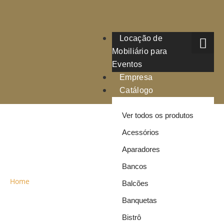
Locação de
Mobiliário para
Eventos
Empresa
Catálogo
Ver todos os produtos
Acessórios
ALUGUEL DE SOFÁ
Aparadores
FK
Bancos
Home
»
Aluguel de Sofá FK
Balcões
Banquetas
Ao pesquisar por aluguel de sofás é preciso procurar por
modelos e tamanhos.
Bistrô