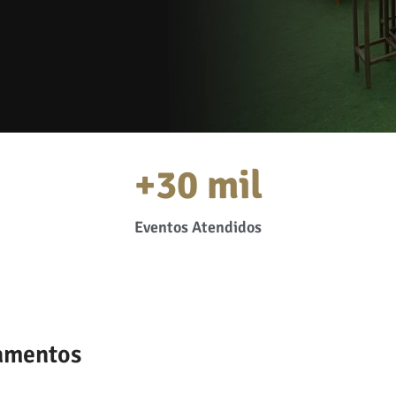
+
30
 mil
Eventos Atendidos
namentos