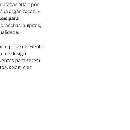
uração alta e por
 sua organização. E
veis para
 pranchas, púlpitos,
ualidade.
po e porte de evento,
 e de design
 eventos para serem
tos, sejam eles