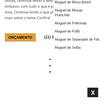
únicas, continue lendo o texto que preparamos aqui
Aluguel de Mesa Bistrô
embaixo, com tudo o que é preciso para ter sucesso nessa
Aluguel de Mesas
área. Continue lendo o que preparamos abaixo e aprenda
Pranchão
mais sobre o tema. Confira!
Aluguel de Poltronas
Aluguel de Puffs
(11) 3981-3151
ORÇAMENTO
Aluguel de Separador de Fila
Aluguel de Sofás
Portfólio
Blog
Orçamento
X