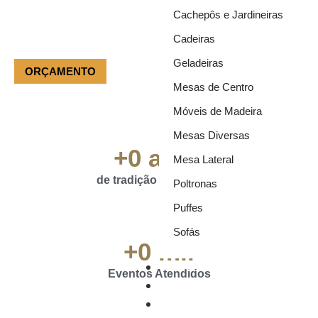
Ter em seu evento móveis de design do mais alto nível pode
Cachepôs e Jardineiras
chamar a atenção e ser o verdadeiro diferencial da sua
cenografia.
Cadeiras
Geladeiras
(11) 3981-3151
ORÇAMENTO
Mesas de Centro
Móveis de Madeira
Mesas Diversas
+
0
 anos
Mesa Lateral
de tradição e qualidade
Poltronas
Puffes
Sofás
+
0
 mil
Móveis
Eventos Atendidos
Ar Condicionado
Octanorm