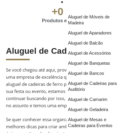
Soluções
+
0
 mil
Aluguel de Móveis de
Produtos em Estoque
Madeira
Aluguel de Aparadores
Aluguel de Balcão
Aluguel de Cadeiras
Aluguel de Acessórios
Aluguel de Banquetas
Se você chegou até aqui, provavelmente está em busca de
Aluguel de Bancos
uma empresa de excelência que faça o fornecimento e
Aluguel de Cadeiras para
aluguel de cadeiras de ferro para compor os ambientes de
Auditório
sua festa ou evento, estamos certos? Não é preciso mais
continuar buscando por isso, pois aqui somos especialistas
Aluguel de Camarim
no assunto e temos uma empresa para te indicar.
Aluguel de Geladeira
Se quer conhecer essa organização e ainda ter acesso às
Aluguel de Mesas e
Cadeiras para Eventos
melhores dicas para criar ambientes com atmosferas