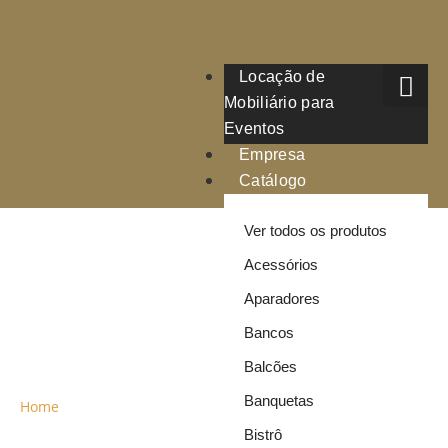
Locação de
Mobiliário para
Eventos
Empresa
Catálogo
Ver todos os produtos
Acessórios
ALUGUEL DE
Aparadores
CADEIRAS DE
Bancos
FERRO
Balcões
Banquetas
Home
»
Aluguel de Cadeiras de Ferro
Bistrô