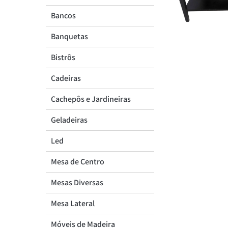
Banquetas
Bancos
Bistrôs
Cadeiras
Banquetas
Cachepôs e Jardineiras
Bistrôs
Geladeiras
Led
Cadeiras
Mesa de Centro
Cachepôs e Jardineiras
Mesas Diversas
Geladeiras
Mesa Lateral
Móveis de Madeira
Led
Poltronas
Mesa de Centro
Puff
Mesas Diversas
Sofás
Mesa Lateral
Móveis de Madeira