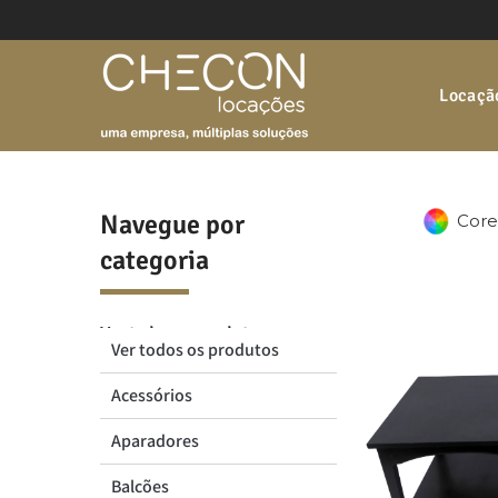
Locação
Navegue por
Core
categoria
Ver todos os produtos
Ver todos os produtos
Acessórios
Acessórios
Aparadores
Balcões
Aparadores
Bancos
Balcões