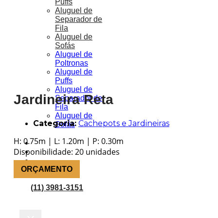
Puffs
Aluguel de
Separador de
Fila
Aluguel de
Sofás
Aluguel de
Poltronas
Aluguel de
Puffs
Aluguel de
Jardineira Reta
Separador de
Fila
Aluguel de
Categoria:
Cachepots e Jardineiras
Sofás
H: 0.75m | L: 1.20m | P: 0.30m
Portfólio
Disponibilidade: 20 unidades
Blog
Orçamento
ORÇAMENTO
(11) 3981-3151