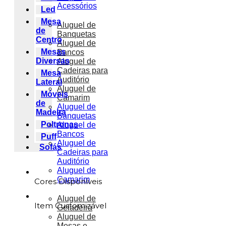
Acessórios
Led
Mesa
Aluguel de
de
Banquetas
Centro
Aluguel de
Mesas
Bancos
Diversas
Aluguel de
Cadeiras para
Mesa
Auditório
Lateral
Aluguel de
Móveis
Camarim
de
Aluguel de
Madeira
Banquetas
Poltronas
Aluguel de
Bancos
Puff
Aluguel de
Sofás
Cadeiras para
Auditório
Aluguel de
Camarim
Cores Disponíveis
Aluguel de
Item Customizável
Geladeira
Aluguel de
Mesas e