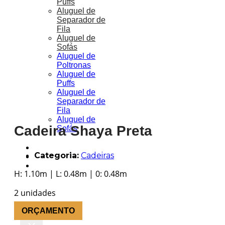
Puffs
Aluguel de
Separador de
Fila
Aluguel de
Sofás
Aluguel de
Poltronas
Aluguel de
Puffs
Aluguel de
Separador de
Fila
Aluguel de
Cadeira Shaya Preta
Sofás
Portfólio
Categoria:
Cadeiras
Blog
Orçamento
H: 1.10m | L: 0.48m | 0: 0.48m
2 unidades
ORÇAMENTO