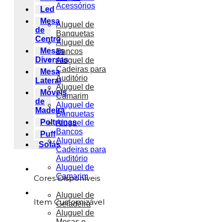
Acessórios
Led
Mesa
Aluguel de
de
Banquetas
Centro
Aluguel de
Mesas
Bancos
Diversas
Aluguel de
Cadeiras para
Mesa
Auditório
Lateral
Aluguel de
Móveis
Camarim
de
Aluguel de
Madeira
Banquetas
Poltronas
Aluguel de
Bancos
Puff
Aluguel de
Sofás
Cadeiras para
Auditório
Aluguel de
Camarim
Cores Disponíveis
Aluguel de
Item Customizável
Geladeira
Aluguel de
Mesas e