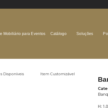
e Mobiliário para Eventos
Catálogo
Soluções
Por
s Disponíveis
Item Customizável
Ba
Cate
Banq
H: 1.