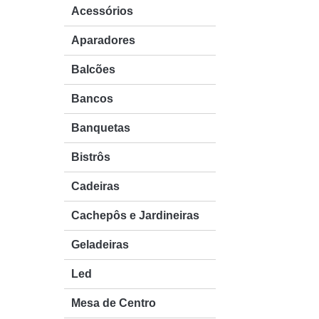
Acessórios
Aparadores
Balcões
Aparadores
Bancos
Balcões
Banquetas
Bancos
Bistrôs
Cadeiras
Banquetas
Cachepôs e Jardineiras
Bistrôs
Geladeiras
Led
Cadeiras
Mesa de Centro
Cachepôs e Jardineiras
Mesas Diversas
Geladeiras
Mesa Lateral
Móveis de Madeira
Led
Poltronas
Mesa de Centro
Puff