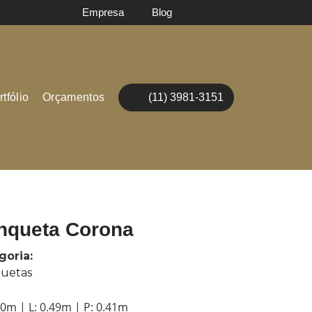
Empresa
Blog
tfólio
Orçamentos
(11) 3981-3151
nqueta Corona
goria:
uetas
00m | L: 0.49m | P: 0.41m